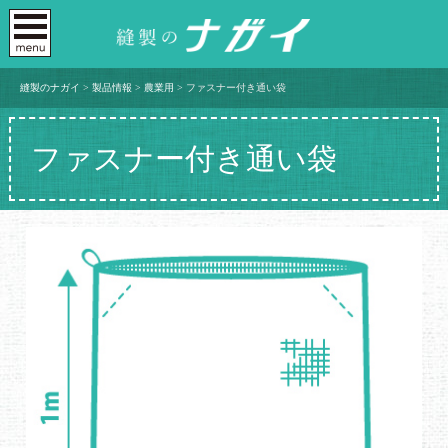
縫製のナガイ
>
製品情報
>
農業用
>
ファスナー付き通い袋
ファスナー付き通い袋