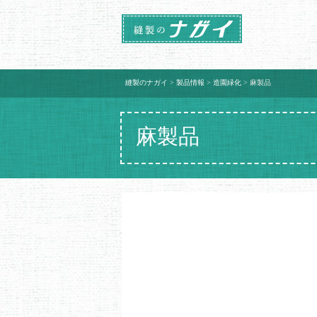
縫製のナガイ
>
製品情報
>
造園緑化
>
麻製品
麻製品