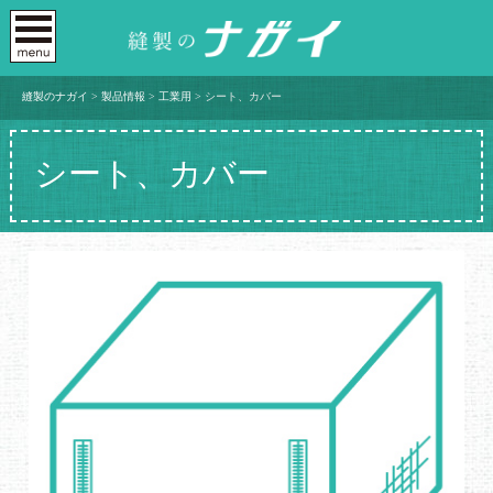
縫製のナガイ
>
製品情報
>
工業用
>
シート、カバー
シート、カバー