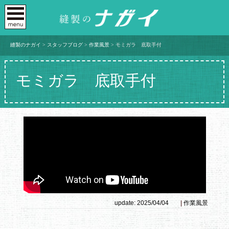
縫製のナガイ
>
スタッフブログ
>
作業風景
>
モミガラ 底取手付
モミガラ 底取手付
update: 2025/04/04
|
作業風景