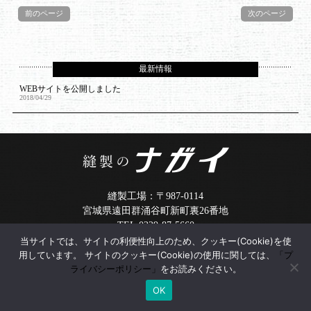
前のページ
次のページ
最新情報
WEBサイトを公開しました
2018/04/29
縫製工場：〒987-0114
宮城県遠田群涌谷町新町裏26番地
TEL:0229-87-5660
受付時間：8:00~17:00（土日祝日を除く）
当サイトでは、サイトの利便性向上のため、クッキー(Cookie)を使
用しています。 サイトのクッキー(Cookie)の使用に関しては、
「プ
Copyright (C) 縫製のナガイ.All Rights Reserved.
ライバシーポリシー」
をお読みください。
OK