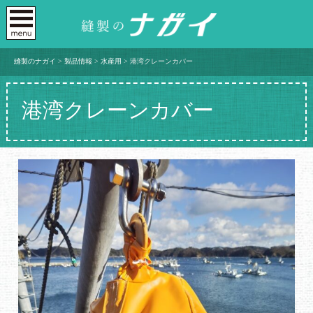
縫製のナガイ
>
製品情報
>
水産用
>
港湾クレーンカバー
港湾クレーンカバー