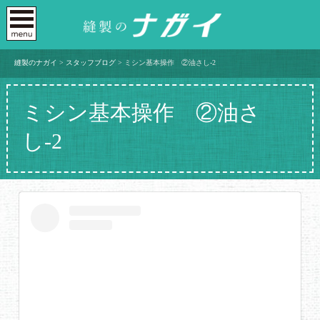
縫製のナガイ
>
スタッフブログ
>
ミシン基本操作 ②油さし-2
ミシン基本操作 ②油さ
し-2