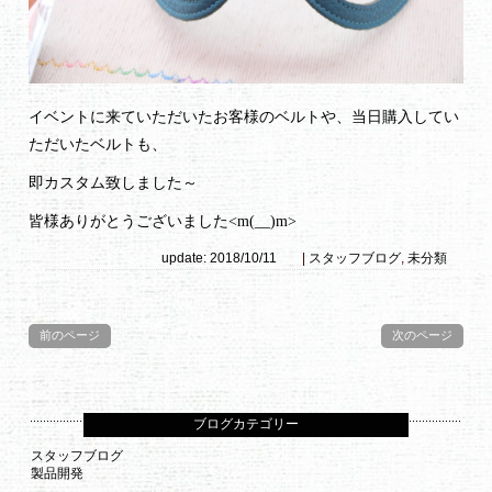
イベントに来ていただいたお客様のベルトや、当日購入してい
ただいたベルトも、
即カスタム致しました～
皆様ありがとうございました<m(__)m>
update: 2018/10/11
|
スタッフブログ
,
未分類
前のページ
次のページ
ブログカテゴリー
スタッフブログ
製品開発