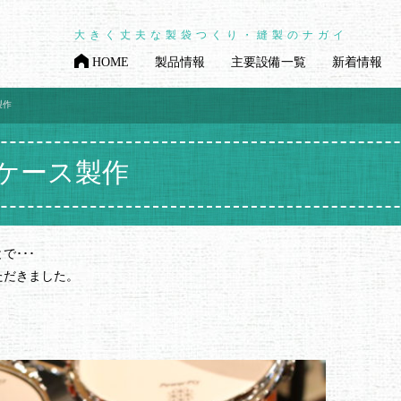
大きく丈夫な製袋つくり・縫製のナガイ
HOME
製品情報
主要設備一覧
新着情報
製作
ケース製作
･･･
ただきました。